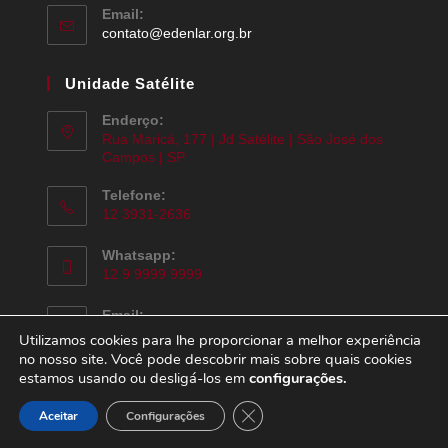
Email:
contato@edenlar.org.br
Unidade Satélite
Enderço:
Rua Maricá, 177 | Jd Satélite | São José dos
Campos | SP
Telefone:
12 3931-2636
Whatsapp:
12 9 9999 9999
Email:
contato@edenlar.org.br
Utilizamos cookies para lhe proporcionar a melhor experiência
no nosso site. Você pode descobrir mais sobre quais cookies
estamos usando ou desligá-los em
configurações.
Close GDPR Cookie Banner
Aceitar
Configurações
Todos os Direitos Reservados - Eden Lar 2020