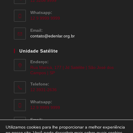
12 3206 9999
Whatsapp:
12 9 9999 9999
Email:
contato@edenlar.org.br
Unidade Satélite
Enderço:
Rua Maricá, 177 | Jd Satélite | São José dos
Campos | SP
Telefone:
12 3931-2636
Whatsapp:
12 9 9999 9999
Email:
contato@edenlar.org.br
Utilizamos cookies para lhe proporcionar a melhor experiência
no nosso site. Você pode descobrir mais sobre quais cookies