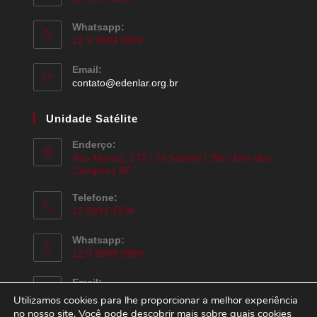
Whatsapp:
12 9 9999 9999
Email:
contato@edenlar.org.br
Unidade Satélite
Enderço:
Rua Maricá, 177 | Jd Satélite | São José dos
Campos | SP
Telefone:
12 3931-2636
Whatsapp:
12 9 9999 9999
Email:
contato@edenlar.org.br
Utilizamos cookies para lhe proporcionar a melhor experiência
no nosso site. Você pode descobrir mais sobre quais cookies