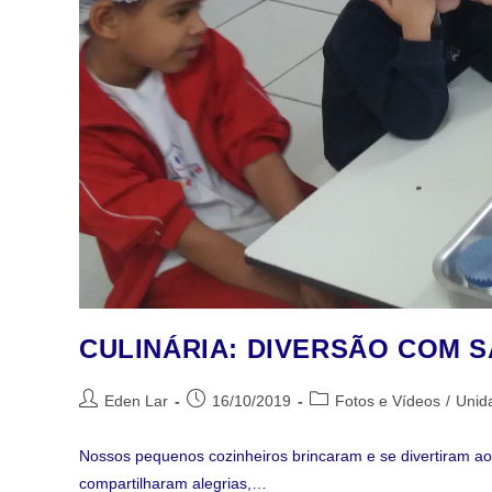
CULINÁRIA: DIVERSÃO COM 
Eden Lar
16/10/2019
Fotos e Vídeos
/
Unida
Nossos pequenos cozinheiros brincaram e se divertiram a
compartilharam alegrias,…