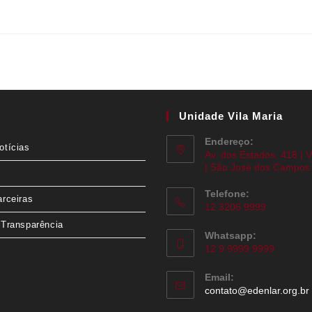
Unidade Vila Maria
Endereço:
otícias
Av. dos Estados, 418 | V
| São José dos Campos 
Telefone:
arceiras
12 3206 9999
 Transparência
Whatsapp:
12 9 9999 9999
Email:
contato@edenlar.org.br