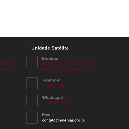
Unidade Satélite
Enderço:
ila Maria
Rua Maricá, 177 | Jd Satélite |
| SP
São José dos Campos | SP
Telefone:
12 3931-2636
Whatsapp:
12 9 9999 9999
Email:
contato@edenlar.org.br