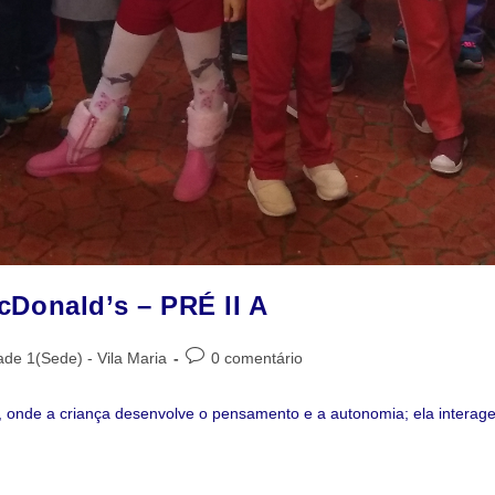
Donald’s – PRÉ II A
de 1(Sede) - Vila Maria
0 comentário
nde a criança desenvolve o pensamento e a autonomia; ela interage, e