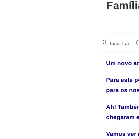
Famíli
Eden Lar
Um novo an
Para este p
para os no
Ah! Também
chegaram e 
Vamos ver 