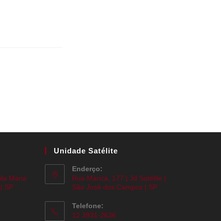
Unidade Satélite
Enderço:
ila Maria
Rua Maricá, 177 | Jd Satélite |
| SP
São José dos Campos | SP
Telefone:
12 3931-2636