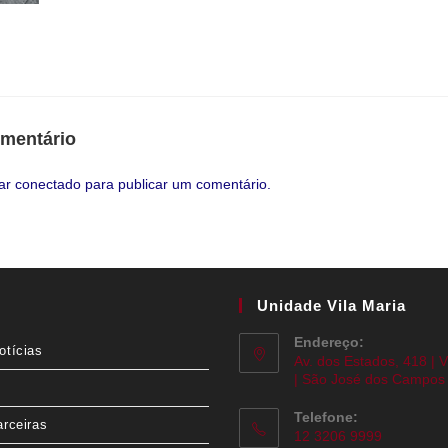
mentário
tar
conectado
para publicar um comentário.
Unidade Vila Maria
Endereço:
otícias
Av. dos Estados, 418 | V
| São José dos Campos 
Telefone:
arceiras
12 3206 9999