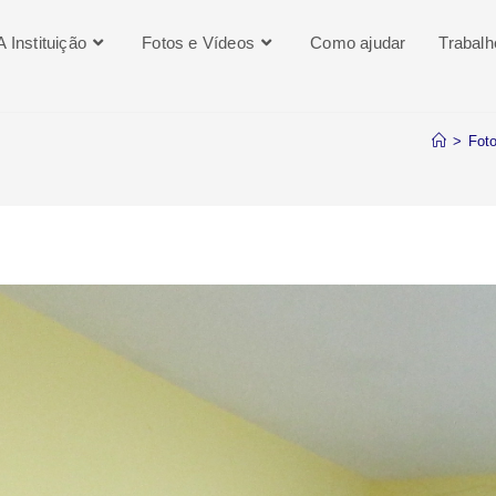
A Instituição
Fotos e Vídeos
Como ajudar
Trabal
>
Fot