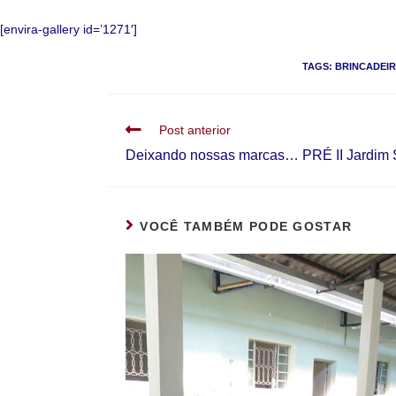
[envira-gallery id=’1271′]
TAGS
:
BRINCADEI
Post anterior
Deixando nossas marcas… PRÉ II Jardim S
VOCÊ TAMBÉM PODE GOSTAR