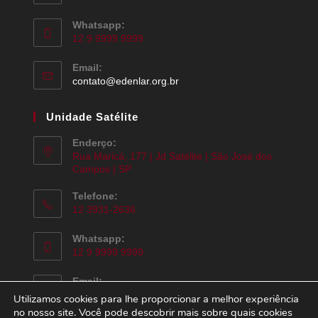
Whatsapp:
12 9 9999 9999
Email:
contato@edenlar.org.br
Unidade Satélite
Enderço:
Rua Maricá, 177 | Jd Satélite | São José dos
Campos | SP
Telefone:
12 3931-2636
Whatsapp:
12 9 9999 9999
Email:
contato@edenlar.org.br
Utilizamos cookies para lhe proporcionar a melhor experiência
no nosso site. Você pode descobrir mais sobre quais cookies